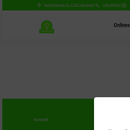
Bahnhofstraße 16
,
51597
Morsbach
+49-2294327
Online
Kontakt