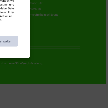
erwenden wir
Datenschutz
 Zustimmung
 dabei Daten
Impressum
e mit Ihrer
Barrierefreiheitserklärung
Artikel 49
n.
erwalten
g durch eine SSL-Verschlüsselung.