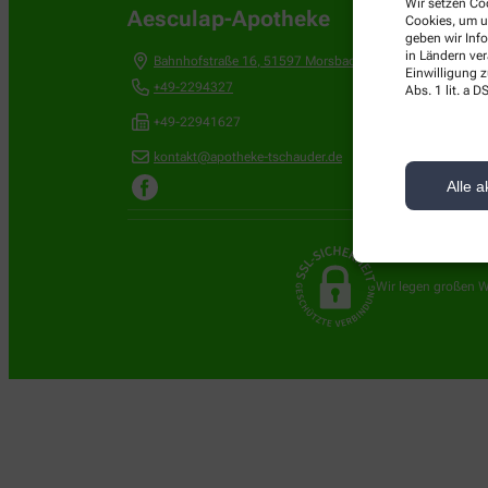
Wir setzen Coo
Aesculap-Apotheke
Cookies, um u
geben wir Inf
in Ländern ve
Bahnhofstraße 16
,
51597
Morsbach
Einwilligung z
+49-2294327
Abs. 1 lit. a
+49-22941627
kontakt@apotheke-tschauder.de
Alle a
Wir legen großen W