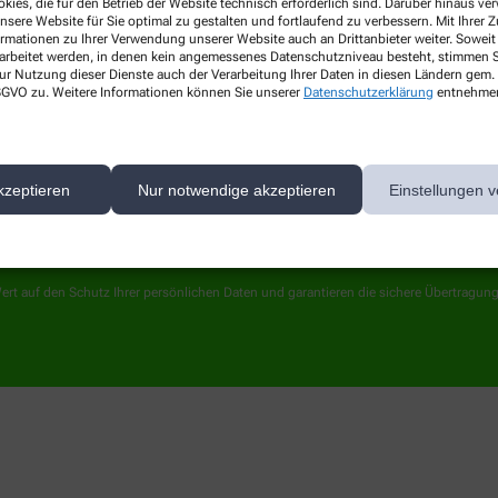
kies, die für den Betrieb der Website technisch erforderlich sind. Darüber hinaus v
Kontakt
nsere Website für Sie optimal zu gestalten und fortlaufend zu verbessern. Mit Ihrer
ormationen zu Ihrer Verwendung unserer Website auch an Drittanbieter weiter. Soweit
rarbeitet werden, in denen kein angemessenes Datenschutzniveau besteht, stimmen Si
ur Nutzung dieser Dienste auch der Verarbeitung Ihrer Daten in diesen Ländern gem. 
 DSGVO zu. Weitere Informationen können Sie unserer
Datenschutzerklärung
entnehme
kzeptieren
Nur notwendige akzeptieren
Einstellungen v
ert auf den Schutz Ihrer persönlichen Daten und garantieren die sichere Übertragun