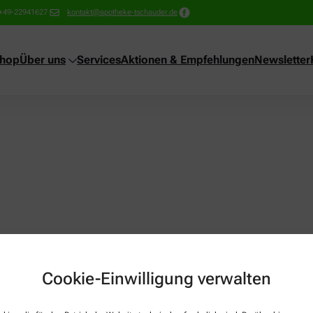
+49-22941627
kontakt@apotheke-tschauder.de
shop
Über uns
Services
Aktionen & Empfehlungen
Newsletter
Cookie-Einwilligung verwalten
Über uns
Services
Lieferoptionen