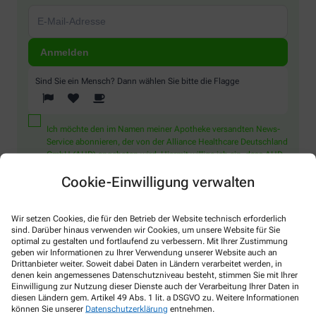
Sind Sie ein Mensch? Dann wählen Sie bitte
die Flagge
Ich möchte den im Namen meiner Apotheke versandten News-
Service abonnieren, der von der Alliance Healthcare Deutschland
GmbH (AHD) angeboten wird. Hiermit willige ich ein, dass AHD
meine E-Mail-Adresse zum Versand des News-Service
Cookie-Einwilligung verwalten
verarbeitet. AHD setzt für den Versand und die Analyse des
Newsletters den Dienstleister Emarsys ein. Die Einwilligung
kann jederzeit für die Zukunft widerrufen werden (z.B. über den
Abmelde-Link in jedem Newsletter). Die sonstigen
Wir setzen Cookies, die für den Betrieb der Website technisch erforderlich
sind. Darüber hinaus verwenden wir Cookies, um unsere Website für Sie
Kontaktmöglichkeiten dafür und weitere Angaben zur
optimal zu gestalten und fortlaufend zu verbessern. Mit Ihrer Zustimmung
Datenverarbeitung finden sich in der
Datenschutzerklärung
geben wir Informationen zu Ihrer Verwendung unserer Website auch an
Drittanbieter weiter. Soweit dabei Daten in Ländern verarbeitet werden, in
denen kein angemessenes Datenschutzniveau besteht, stimmen Sie mit Ihrer
Einwilligung zur Nutzung dieser Dienste auch der Verarbeitung Ihrer Daten in
diesen Ländern gem. Artikel 49 Abs. 1 lit. a DSGVO zu. Weitere Informationen
können Sie unserer
Datenschutzerklärung
entnehmen.