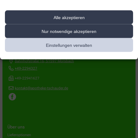
Alle akzeptieren
Nur notwendige akzeptieren
Kontakt
Einstellungen verwalten
Aesculap-Apotheke
Bahnhofstraße 16
,
51597
Morsbach
+49-2294327
+49-22941627
kontakt@apotheke-tschauder.de
Über uns
Lieferoptionen